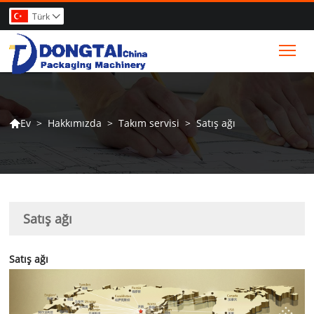
Türk

Tog
>
Hakkımızda
>
Takım servisi
>
Satış ağı
Ev

Satış ağı
Satış ağı