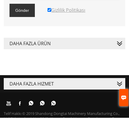
Gizlilik Politikası
Gönder
DAHA FAZLA ÜRÜN
DAHA FAZLA HIZMET






Telif Hakkı © 2019 Shandong Dongtai Machinery Manufacturing Co.,
Ltd.Şirket adresi: No. 3843, Airport Road, Lingang Development Zone,
Jinan City. Eposta: emily@dongtaipack.com